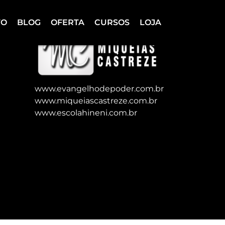
TO
BLOG
OFERTA
CURSOS
LOJA
www.evangelhodepoder.com.br
www.miqueiascastreze.com.br
www.escolahineni.com.br